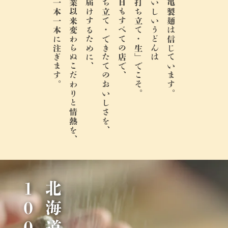
麺一本一本に注ぎます。
創業以来変わらぬこだわりと情熱を、
お届けするために、
打ち立て・できたてのおいしさを、
今日もすべての店で、
「打ち立て・生」でこそ。
おいしいうどんは
丸亀製麺は信じています。
％