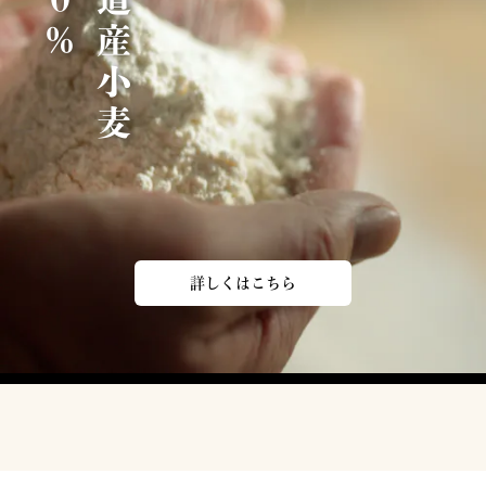
北
海
道
産
小
麦
1
0
0
詳しくはこちら