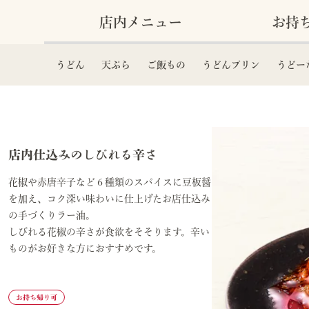
店内メニュー
お持
うどん
天ぷら
ご飯もの
うどんプリン
うどー
店内仕込みのしびれる辛さ​
花椒や赤唐辛子など６種類のスパイスに豆板醤
を加え、コク深い味わいに仕上げたお店仕込み
の手づくりラー油。​
しびれる花椒の辛さが食欲をそそります。辛い
ものがお好きな方におすすめです。​
お持ち帰り可