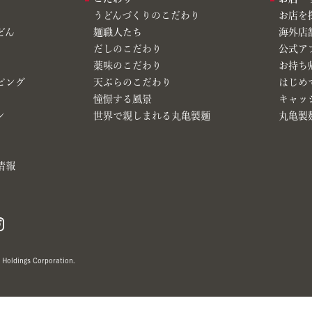
うどんづくりのこだわり
お店を
どん
麺職人たち
海外店
だしのこだわり
公式ア
薬味のこだわり
お持ち
ピング
天ぷらのこだわり
はじめ
憧憬する風景
キャッ
ン
世界で親しまれる丸亀製麺
丸亀製麺
情報
Holdings Corporation.