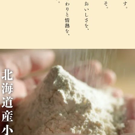
北
海
道
産
小
麦
1
0
0