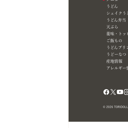
うどん
シェイクう
うどん弁当
天ぷら
薬味・トッ
ご飯もの
うどんプリ
うどーなつ
産地情報
アレルギー
© 2026 TORIDOLL 