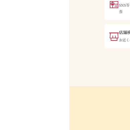
SNS
券
店舗
お近く