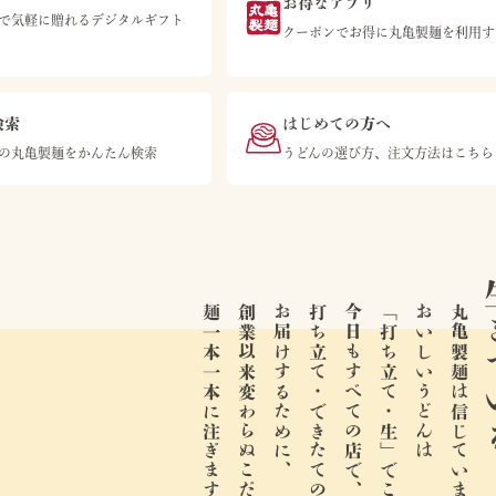
お得なアプリ
等で気軽に贈れるデジタルギフト
クーポンでお得に丸亀製麺を利用す
検索
はじめての方へ
の丸亀製麺をかんたん検索
うどんの選び方、注文方法はこちら
生き
麺一本一本に注ぎます。
創業以来変わらぬこだわりと情熱を、
お届けするために、
打ち立て・できたてのおいしさを、
今日もすべての店で、
「打ち立て・生」でこそ。
おいしいうどんは
丸亀製麺は信じています。