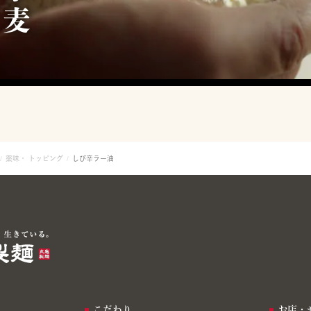
薬味・ トッピング
しび辛ラー油
こだわり
お店・