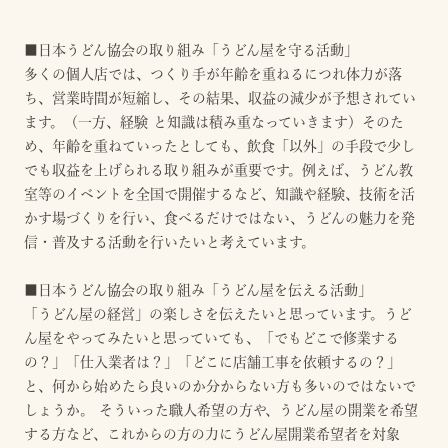
■日本うどん協会の取り組み「うどん屋を守る活動」
多くの個人店では、つくり手が年齢を重ねるにつれ体力が落
ち、営業時間が短縮し、その結果、収益の減少が予想されてい
ます。（一方、経験 と知識は積み重なっていきます）そのた
め、年齢を重ねていったとしても、飲食「以外」の手段で少し
でも収益を上げられる取り組みが重要です。例えば、うどん教
室等のイベントを全国で開催するなど、知識や経験、技術を活
かす場づくりを行い、食べるだけではない、うどんの魅力を発
信・普及する活動を行いたいと考えています。
■日本うどん協会の取り組み「うどん屋を伝える活動」
「うどん屋の経営」の楽しさを伝えたいと思っています。うど
ん屋をやってみたいと思っていても、「でもどこで修業する
の？」「仕入業者は？」「どこに店舗工事を依頼するの？」
と、何から始めたら良いのか分からない方も多いのではないで
しょうか。 そういった職人希望の方や、うどん屋の開業を希望
する方など、これからの方の力にうどん屋開業希望者を対象