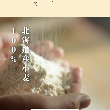
％
北
海
道
産
小
麦
1
0
0