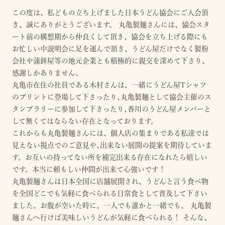
この度は、私どもの立ち上げました日本うどん協会にご入会頂
き、誠にありがとうございます。 丸亀製麺さんには、協会スタ
ート前の構想期から仲良くして頂き、協会を立ち上げる際にも
お忙しい中説明会に足を運んで頂き、うどん屋だけでなく製粉
会社や蒲鉾屋等の地元企業とも積極的に親交を深めて下さり、
感謝しかありません。
丸亀市在住の社員である木村さんは、一緒にうどん屋Tシャツ
のプリントに登場して下さったり､丸亀製麺として協会主催のス
タンプラリーに参加して下さったり､香川のうどん屋メンバーと
して無くてはならない存在となっております。
これからも丸亀製麺さんには、個人店の集まりである私達では
見えない視点でのご意見や､出来ない展開の提案を期待していま
す。お互いの持ってない所を補完出来る存在になれたら嬉しい
です。本当に頼もしい仲間が出来て心強いです！
丸亀製麺さんは日本全国に店舗展開され、うどんと言う食べ物
を全国どこでも気軽に食べられる日常食として普及して下さい
ました。お腹が空いた時に、一人でも誰かと一緒でも、 丸亀製
麺さんへ行けば美味しいうどんが気軽に食べられる！ そんな、