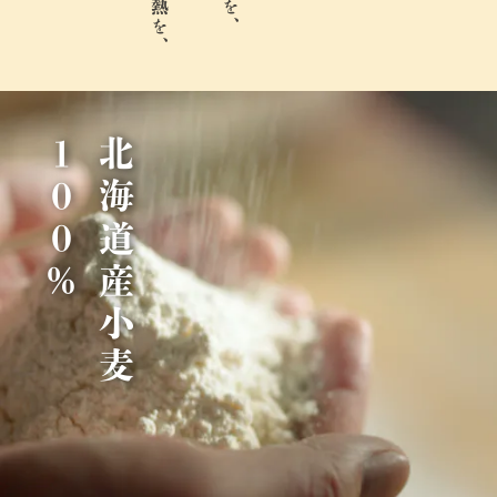
％
北
海
道
産
小
麦
1
0
0