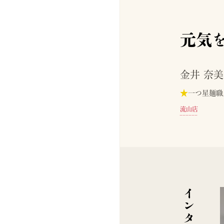
元気
金井 奈美
★
一つ星麺職
流山店