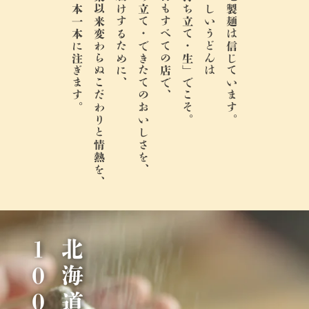
麺一本一本に注ぎます。
創業以来変わらぬこだわりと情熱を、
お届けするために、
打ち立て・できたてのおいしさを、
今日もすべての店で、
「打ち立て・生」でこそ。
おいしいうどんは
丸亀製麺は信じています。
％