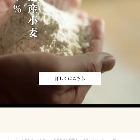
北
海
道
産
小
麦
1
0
0
詳しくはこちら