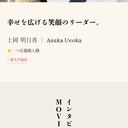
幸せを広げる笑顔のリーダー。
Asuka Ueoka
上岡 明日香
★
一つ星麺職人
?
三重大学前店
E
イ
ン
タ
ビ
ュ
ー
M
O
V
I