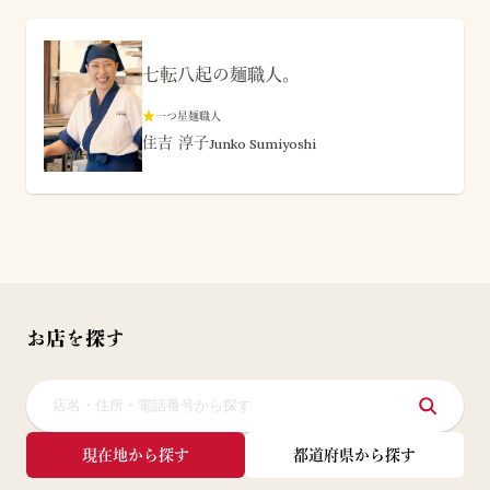
七転八起の麺職人。
★
一つ星麺職人
住吉 淳子
Junko Sumiyoshi
お店を探す
現在地から探す
都道府県から探す