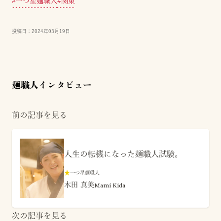
#
一つ星麺職人
#
関東
投稿日：
2024年03月19日
麺職人インタビュー
前の記事を見る
人生の転機になった麺職人試験。
★
一つ星麺職人
木田 真美
Mami Kida
次の記事を見る