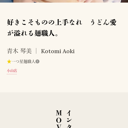
好きこそものの上手なれ うどん愛
が溢れる麺職人。
Kotomi Aoki
青木 琴美
★
一つ星麺職人
?
小山店
E