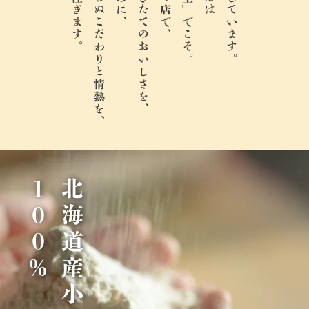
創業以来変わらぬこだわりと情熱を、
打ち立て・できたてのおいしさを、
％
北
海
道
産
小
麦
1
0
0