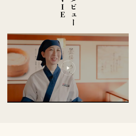
イ
ン
タ
ビ
ュ
ー
M
O
V
I