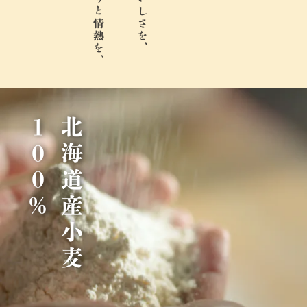
％
北
海
道
産
小
麦
1
0
0