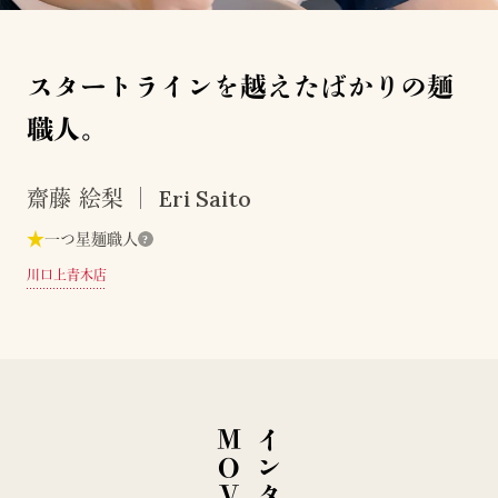
スタートラインを越えたばかりの麺
職人。
Eri Saito
齋藤 絵梨
★
一つ星麺職人
?
川口上青木店
E