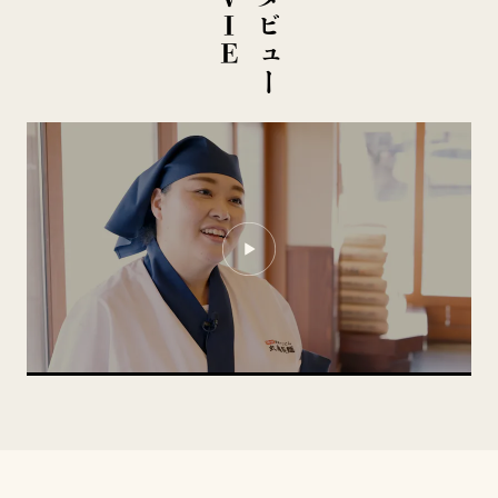
イ
ン
タ
ビ
ュ
ー
M
O
V
I