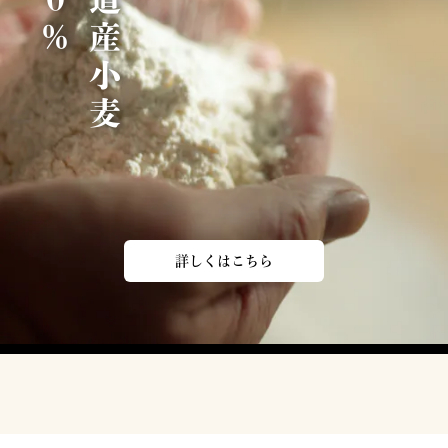
北
海
道
産
小
麦
1
0
0
詳しくはこちら