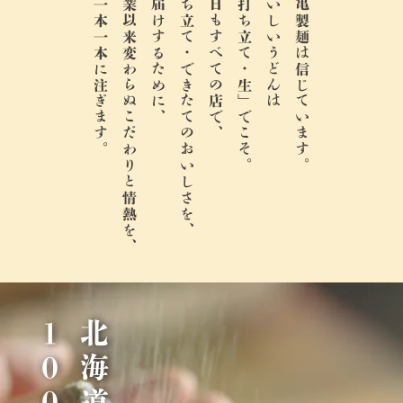
麺一本一本に注ぎます。
創業以来変わらぬこだわりと情熱を、
お届けするために、
打ち立て・できたてのおいしさを、
今日もすべての店で、
「打ち立て・生」でこそ。
おいしいうどんは
丸亀製麺は信じています。
％