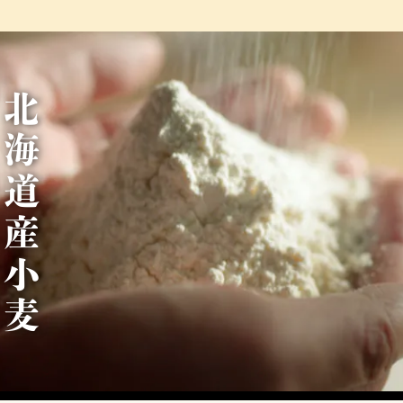
北
海
道
産
小
麦
1
0
0