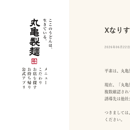
Xなり
2026年06月22
公式アプリ
お持ち帰り
お店を探す
こだわり
メニュー
平素は、丸亀
現在、「丸亀
複数確認され
誘導先は他社
つきましては
ください。