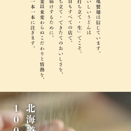
麺一本一本に注ぎます。
創業以来変わらぬこだわりと情熱を、
お届けするために、
打ち立て・できたてのおいしさを、
今日もすべての店で、
「打ち立て・生」でこそ。
おいしいうどんは
丸亀製麺は信じています。
％