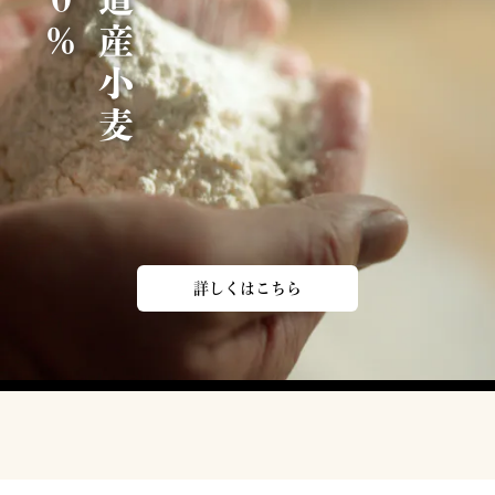
北
海
道
産
小
麦
1
0
0
詳しくはこちら