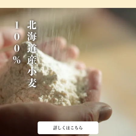
％
北
海
道
産
小
麦
1
0
0
詳しくはこちら