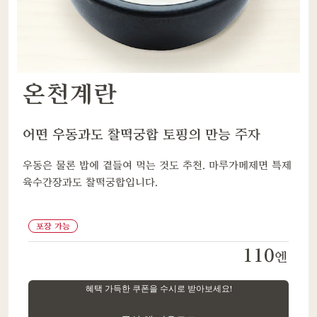
온천계란
어떤 우동과도 찰떡궁합 토핑의 만능 주자
우동은 물론 밥에 곁들여 먹는 것도 추천. 마루가메제면 특제
육수간장과도 찰떡궁합입니다.
포장 가능
110
엔
혜택 가득한 쿠폰을 수시로 받아보세요!
​ ​