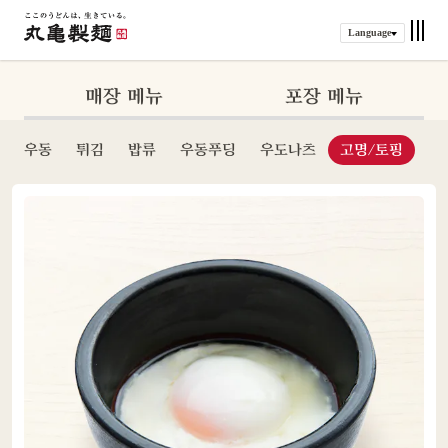
Language
매장 메뉴
포장 메뉴
우동
튀김
밥류
우동푸딩
우도나츠
고명/토핑