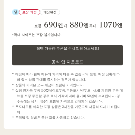
냉
포장 가능
매장한정
690
880
1070
엔
엔
엔
보통
대
특대
특대 사이즈는 포장 불가입니다.
혜택 가득한 쿠폰을 수시로 받아보세요!
​ ​
공식 앱 다운로드
매장에 따라 판매 메뉴와 가격이 다를 수 있습니다. 또한, 매장 상황에 따
라 일부 상품 판매를 중지하는 경우가 있습니다.
상품의 가격은 모두 세금이 포함된 가격입니다.
설렘 한가득 우동 BOX/쉐이크우동/우동도시락/우도나츠를 제외한 우동 메
뉴를 포장 주문할 경우 표시 가격에 더해 용기비 50엔이 부과됩니다. 영
수증에는 용기 비용이 포함된 가격으로 인쇄되어 있습니다.
우도나츠를 제외한 포장 상품은 2시간을 기준으로 서둘러 드시기 바랍니
다.
주먹밥 및 덮밥은 국산 쌀을 사용하고 있습니다.