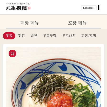
Language
매장 메뉴
포장 메뉴
우동
튀김
밥류
우동푸딩
우도나츠
고명/토핑
기간
한정