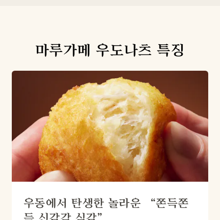
마루가메 우도나츠 특징
우동에서 탄생한 놀라운 “쫀득쫀
득 신감각 식감”