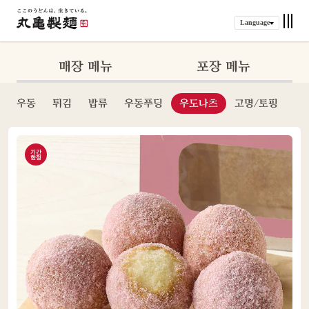
Language
매장 메뉴
포장 메뉴
우동
튀김
밥류
우동푸딩
우도나츠
고명/토핑
기간
한정