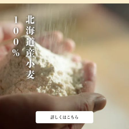
％
北
海
道
産
小
麦
1
0
0
詳しくはこちら