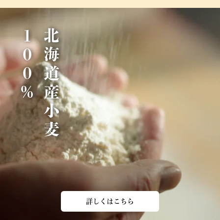
％
北
海
道
産
小
麦
1
0
0
詳しくはこちら