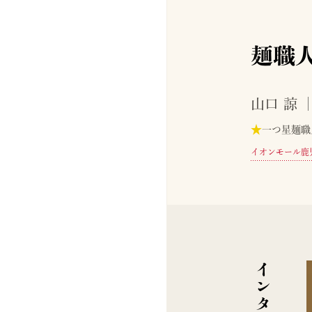
麺職
山口 諒
★
一つ星麺職
イオンモール鹿