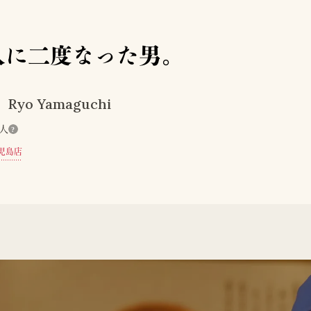
人に二度なった男。
Ryo Yamaguchi
人
?
児島店