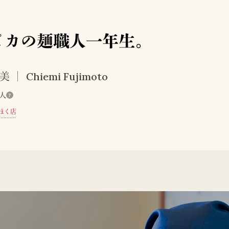
ピカの麺職人一年生。
Chiemi Fujimoto
恵美
人
?
ほく店