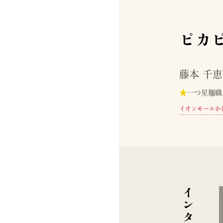
ピカ
藤本 千
★
一つ星麺職
イオンモールか