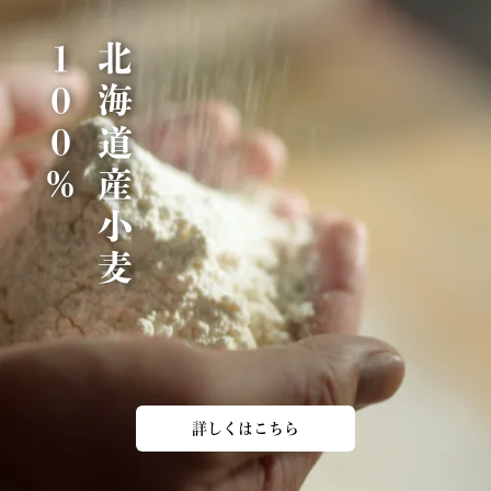
％
北
海
道
産
小
麦
1
0
0
詳しくはこちら