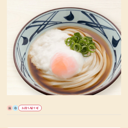
温
冷
お持ち帰り可