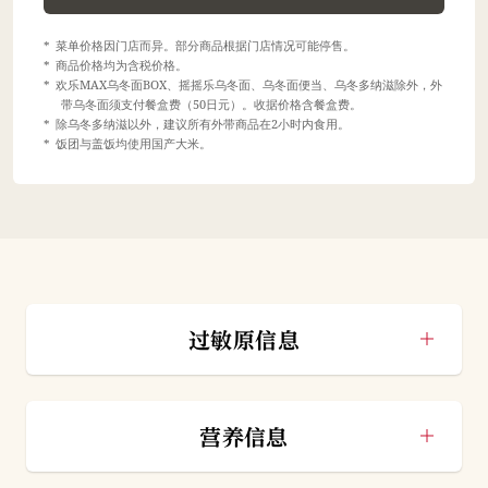
菜单价格因门店而异。部分商品根据门店情况可能停售。
商品价格均为含税价格。
欢乐MAX乌冬面BOX、摇摇乐乌冬面、乌冬面便当、乌冬多纳滋除外，外
带乌冬面须支付餐盒费（50日元）。收据价格含餐盒费。
除乌冬多纳滋以外，建议所有外带商品在2小时内食用。
饭团与盖饭均使用国产大米。
过敏原信息
营养信息