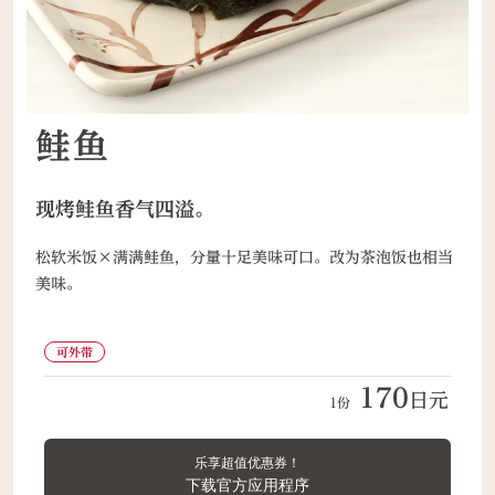
鲑鱼
现烤鲑鱼香气四溢。
松软米饭×满满鲑鱼，分量十足美味可口。改为茶泡饭也相当
美味。
可外带
170
日元
1份
乐享超值优惠券！
下载官方应用程序