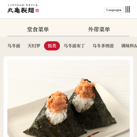
Language
堂食菜单
外带菜单
乌冬面
天妇罗
饭类
乌冬面布丁
乌冬多纳滋
调味料