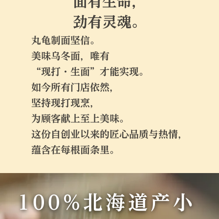
面有生命，
劲有灵魂。
丸龟制面坚信。
美味乌冬面，唯有
“现打・生面”才能实现。
如今所有门店依然，
坚持现打现烹，
为顾客献上至上美味。
这份自创业以来的匠心品质与热情，
蕴含在每根面条里。
100%北海道产小