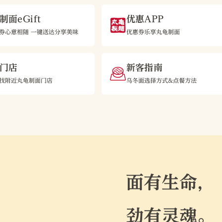
制面eGift
优惠APP
券心意相随 一键送达分享美味
优惠券乐享丸龟制面
门店
新客指南
找附近丸龟制面门店
乌冬面选择方式&点餐方法
面有生命，
劲有灵魂。