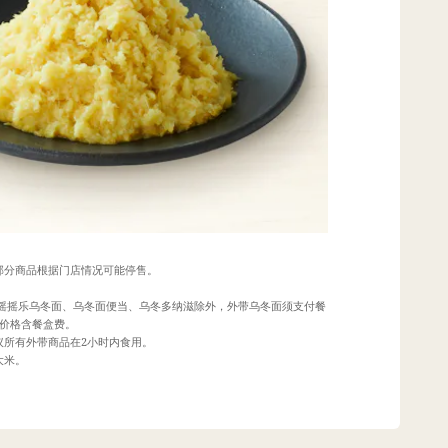
部分商品根据门店情况可能停售。
。
、摇摇乐乌冬面、乌冬面便当、乌冬多纳滋除外，外带乌冬面须支付餐
据价格含餐盒费。
议所有外带商品在2小时内食用。
大米。