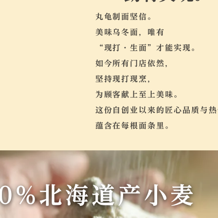
丸龟制面坚信。
美味乌冬面，唯有
“现打・生面”才能实现。
如今所有门店依然，
坚持现打现烹，
为顾客献上至上美味。
这份自创业以来的匠心品质与热
蕴含在每根面条里。
00%北海道产小麦