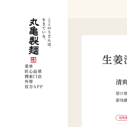
生姜
菜单
匠心品质
搜索门店
清
外带
官方APP
原汁
萦绕
可外