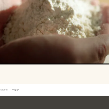
料&配料
生姜泥