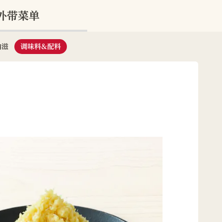
外带菜单
纳滋
调味料&配料