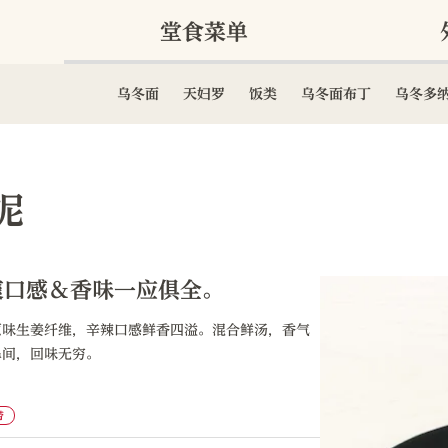
堂食菜单
乌冬面
天妇罗
饭类
乌冬面布丁
乌冬多
泥
爽口感＆香味一应俱全。
原味生姜纤维，辛辣口感鲜香四溢。混合鲜汤，香气
鼻间，回味无穷。
带