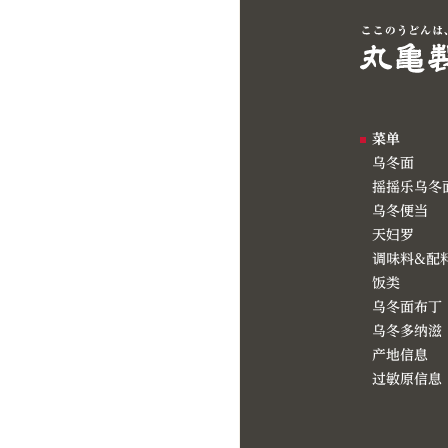
菜单
乌冬面
摇摇乐乌冬
乌冬便当
天妇罗
调味料&配
饭类
乌冬面布丁
乌冬多纳滋
产地信息
过敏原信息