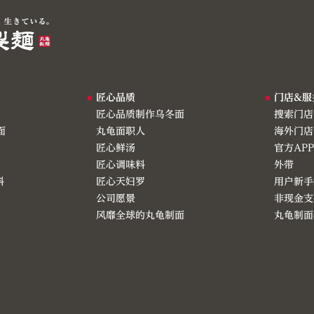
匠心品质
门店&服
匠心品质制作乌冬面
搜索门店
面
丸龟面职人
海外门店
匠心鲜汤
官方AP
匠心调味料
外带
料
匠心天妇罗
用户新手
公司愿景
非现金支
风靡全球的丸龟制面
丸龟制面e