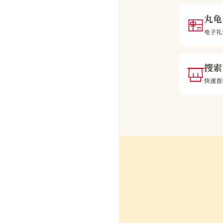
丸龟
电子礼
搜索
快速查