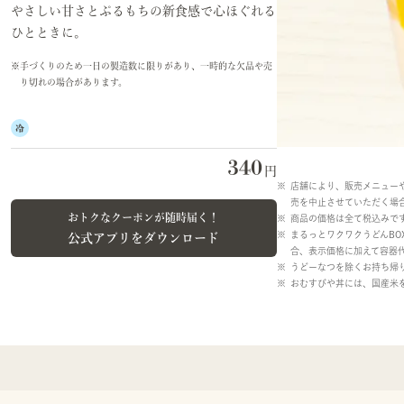
やさしい甘さとぷるもちの新食感で心ほぐれる
ひとときに。
手づくりのため一日の製造数に限りがあり、一時的な欠品や売
り切れの場合があります。
冷
340
円
店舗により、販売メニュー
売を中止させていただく場
おトクなクーポンが随時届く！
商品の価格は全て税込みで
まるっとワクワクうどんB
公式アプリをダウンロード
合、表示価格に加えて容器
うどーなつを除くお持ち帰
おむすびや丼には、国産米