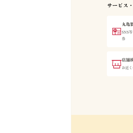
サービス・
丸亀製
SNS
券
店舗
お近く