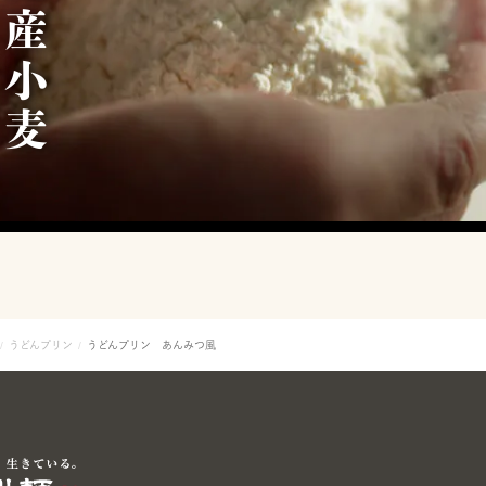
北
海
道
産
小
麦
1
0
0
うどんプリン
うどんプリン あんみつ風