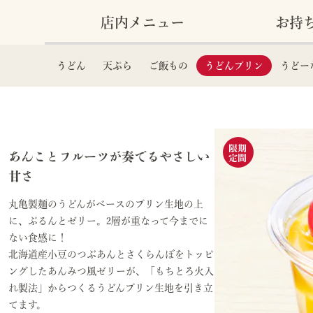
店内メニュー
お持
うどん
天ぷら
ご飯もの
うどんプリン
うどー
定
期
間
限
あんことフルーツが奏でるやさしい
甘さ
丸亀製麺のうどんがベースのプリン生地の上
に、ぷるんとゼリー。2層が重なって今までに
ない食感に！​
北海道産小豆のつぶあんとさくらんぼをトッピ
ングしたあんみつ風ゼリーが、「もちとろ火入
れ製法」からつくるうどんプリン生地を引き立
てます。​