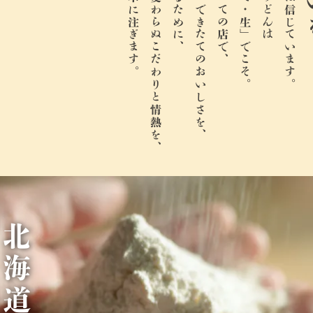
麺一本一本に注ぎます。
創業以来変わらぬこだわりと情熱を、
打ち立て・できたてのおいしさを、
今日もすべての店で、
「打ち立て・生」でこそ。
丸亀製麺は信じています。