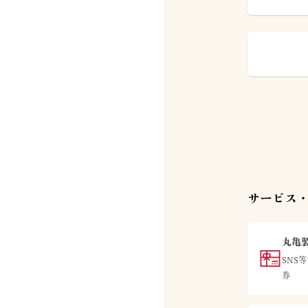
サービス・
丸亀製
SNS
券