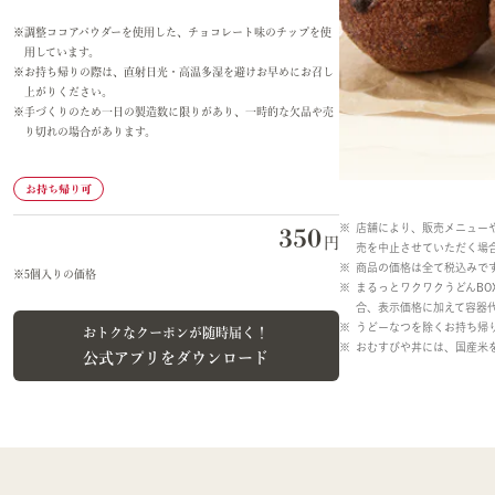
調整ココアパウダーを使用した、チョコレート味のチップを使
用しています。
お持ち帰りの際は、直射日光・高温多湿を避けお早めにお召し
上がりください。
手づくりのため一日の製造数に限りがあり、一時的な欠品や売
り切れの場合があります。
お持ち帰り可
店舗により、販売メニュー
350
円
売を中止させていただく場
商品の価格は全て税込みで
5個入りの価格
まるっとワクワクうどんB
合、表示価格に加えて容器
うどーなつを除くお持ち帰
おトクなクーポンが随時届く！
おむすびや丼には、国産米
公式アプリをダウンロード