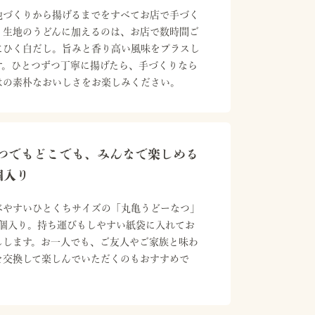
地づくりから揚げるまでをすべてお店で手づく
。生地のうどんに加えるのは、お店で数時間ご
にひく白だし。旨みと香り高い風味をプラスし
す。ひとつずつ丁寧に揚げたら、手づくりなら
はの素朴なおいしさをお楽しみください。
つでもどこでも、みんなで楽しめる
個入り
べやすいひとくちサイズの「丸亀うどーなつ」
5個入り。持ち運びもしやすい紙袋に入れてお
しします。お一人でも、ご友人やご家族と味わ
を交換して楽しんでいただくのもおすすめで
。