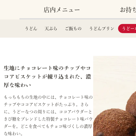
店内メニュー
お持
うどん
天ぷら
ご飯もの
うどんプリン
うどー
生地にチョコレート味のチップやコ
コアビスケットが練り込まれた、濃
もっちもちの生地の中には、チョコレート味の
チップやココアビスケットがたっぷり。さら
に、うどーなつの周りには、ココアパウダーと
きび糖をブレンドした特製チョコレート味パウ
ダーを。どこを食べてもチョコ味づくしの濃厚