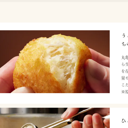
う
ち
丸
ら
を
量
こ
※
ひ