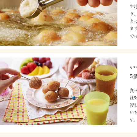
生
り
と
ま
で
い
5
食
は
渡
い
す