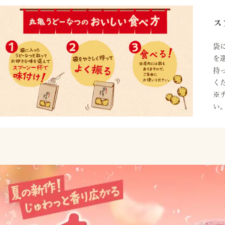
ス
袋
を
持
く
※
い