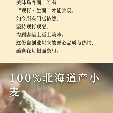
美味乌冬面，唯有
“现打・生面”才能实现。
如今所有门店依然，
坚持现打现烹，
为顾客献上至上美味。
这份自创业以来的匠心品质与热情，
蕴含在每根面条里。
100%北海道产小
麦