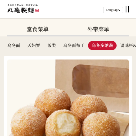
Language
堂食菜单
外带菜单
乌冬面
天妇罗
饭类
乌冬面布丁
乌冬多纳滋
调味料