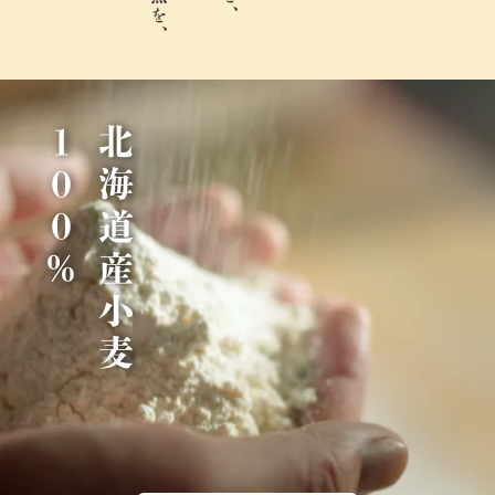
％
北
海
道
産
小
麦
1
0
0