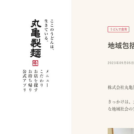
うどんで食育
地域包
2023年09月05
公式アプリ
お持ち帰り
お店を探す
こだわり
メニュー
株式会社丸亀
きっかけは、
な地域社会の