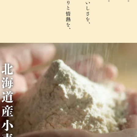
北
海
道
産
小
麦
1
0
0