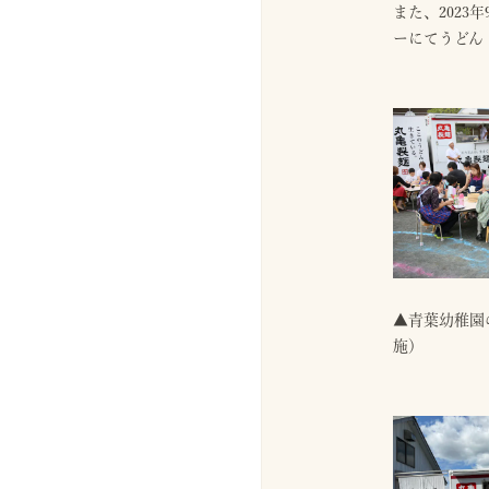
また、202
ーにてうどん
▲青葉幼稚園
施）