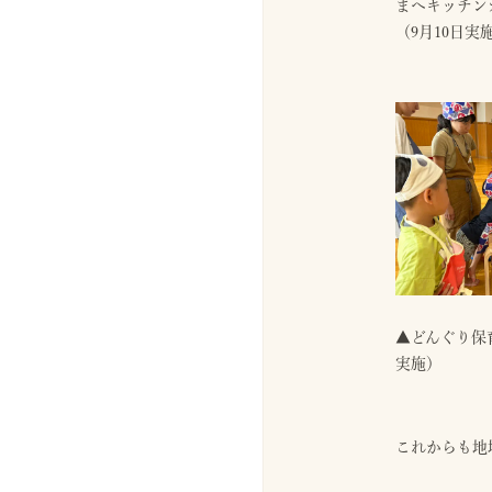
まへキッチン
（9月10日実
▲どんぐり保
実施）
これからも地