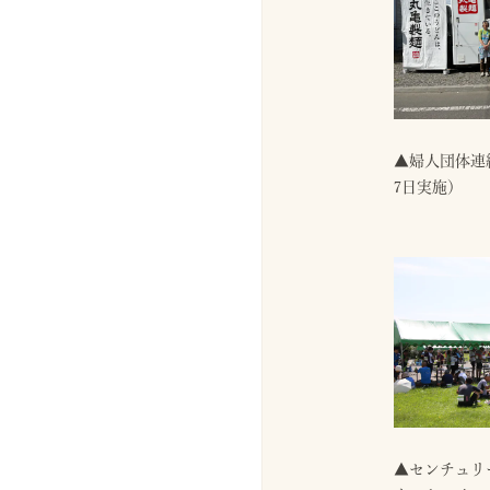
▲婦人団体連
7日実施）
▲センチュリ