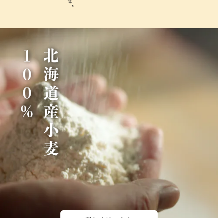
％
北
海
道
産
小
麦
1
0
0