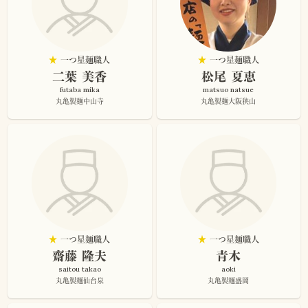
★
一つ星麺職人
★
一つ星麺職人
二葉 美香
松尾 夏恵
futaba mika
matsuo natsue
丸亀製麺中山寺
丸亀製麺大阪狭山
★
一つ星麺職人
★
一つ星麺職人
齋藤 隆夫
青木
saitou takao
aoki
丸亀製麺仙台泉
丸亀製麺盛岡