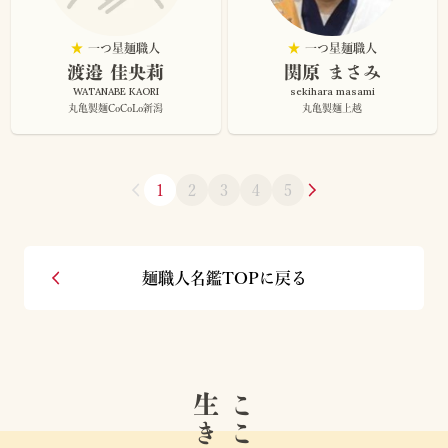
★
一つ星麺職人
★
一つ星麺職人
渡邉 佳央莉
関原 まさみ
WATANABE KAORI
sekihara masami
丸亀製麺CoCoLo新潟
丸亀製麺上越
1
2
3
4
5
麺職人名鑑TOPに戻る