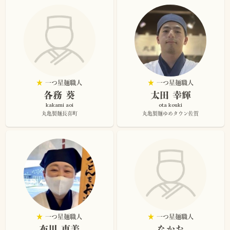
★
一つ星麺職人
★
一つ星麺職人
各務 葵
太田 幸輝
kakami aoi
ota kouki
丸亀製麺長喜町
丸亀製麺ゆめタウン佐賀
★
一つ星麺職人
★
一つ星麺職人
布川 恵美
なかお