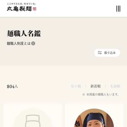
麺職人名鑑
麺職人制度とは
?
絞り込み
804
人
星の数
新着順
名前順
未掲載の麺職人もいます。