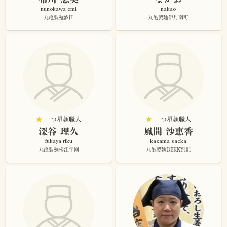
nunokawa emi
nakao
丸亀製麺酒田
丸亀製麺伊丹南町
★
一つ星麺職人
★
一つ星麺職人
深谷 理久
風間 沙恵香
fukaya riku
kazama saeka
丸亀製麺松江学園
丸亀製麺DEKKY401