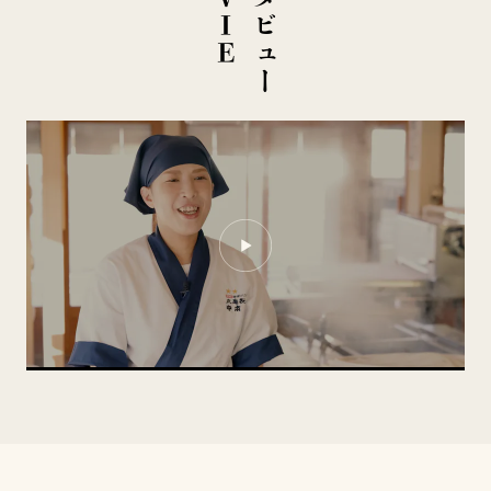
イ
ン
タ
ビ
ュ
ー
M
O
V
I