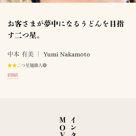
お客さまが夢中になるうどんを目指
す二つ星。
Yumi Nakamoto
中本 有美
★
★
二つ星麺職人
?
岩国店
E