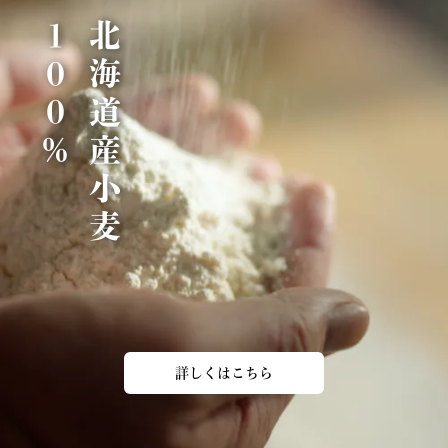
％
北
海
道
産
小
麦
1
0
0
詳しくはこちら