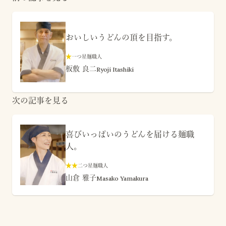
おいしいうどんの頂を目指す。
★
一つ星麺職人
板敷 良二
Ryoji Itashiki
次の記事を見る
喜びいっぱいのうどんを届ける麺職
人。
★
★
二つ星麺職人
山倉 雅子
Masako Yamakura