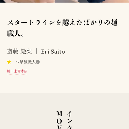
スタートラインを越えたばかりの麺
職人。
Eri Saito
齋藤 絵梨
★
一つ星麺職人
?
川口上青木店
E