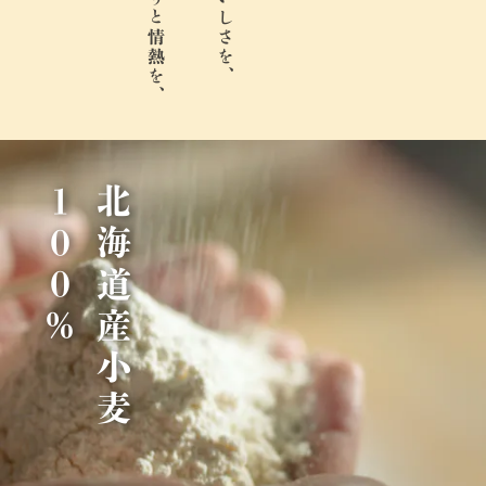
％
北
海
道
産
小
麦
1
0
0