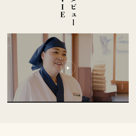
イ
ン
タ
ビ
ュ
ー
M
O
V
I