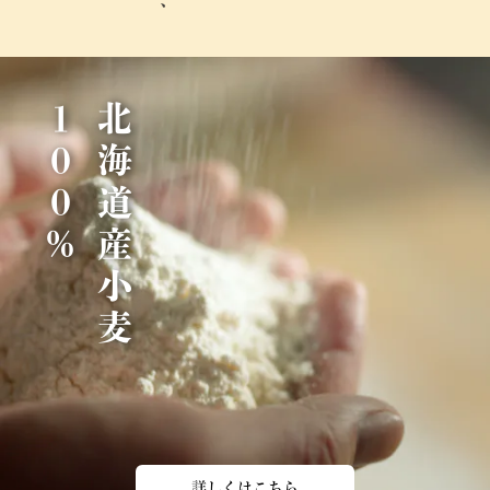
％
北
海
道
産
小
麦
1
0
0
詳しくはこちら