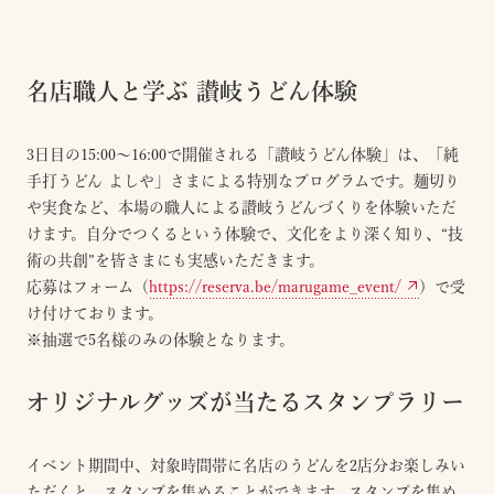
名店職人と学ぶ 讃岐うどん体験
3日目の15:00～16:00で開催される「讃岐うどん体験」は、「純
手打うどん よしや」さまによる特別なプログラムです。麺切り
や実食など、本場の職人による讃岐うどんづくりを体験いただ
けます。​自分でつくるという体験で、文化をより深く知り、“技
術の共創”を皆さまにも実感いただきます。​
応募はフォーム
（
https://reserva.be/marugame_event/
）
で受
け付けております。
※抽選で5名様のみの体験となります。
オリジナルグッズが当たるスタンプラリー
イベント期間中、対象時間帯に名店のうどんを2店分お楽しみい
ただくと、スタンプを集めることができます。​スタンプを集め