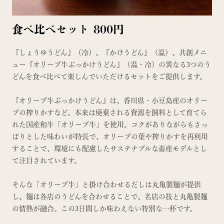
食べ比べセット 800円
​『しょうゆうどん』（冷）、『かけうどん』（温）、共創メニ
ュー『オリーブ牛ぶっかけうどん』（温・冷）の異なる3つのう
どんを食べ比べて楽しんでいただけるセットをご提供します。
『オリーブ牛ぶっかけうどん』は、香川県・小豆島産のオリー
ブの搾りかすなど、本来は廃棄される資源を飼料として育てら
れた国産和牛「オリーブ牛」を使用。コクがありながらもさっ
ぱりとした味わいが特長で、オリーブの葉や搾りかすを再利用
することで、環境にも配慮したサステナブルな畜産モデルとし
て注目されています。​
そんな「オリーブ牛」と掛け合わせるだしは丸亀製麺が提供
し、麺は各店のうどんを合わせることで、名店の技と丸亀製麺
の情熱が融合。この3日間しか味わえない特別な一杯です。