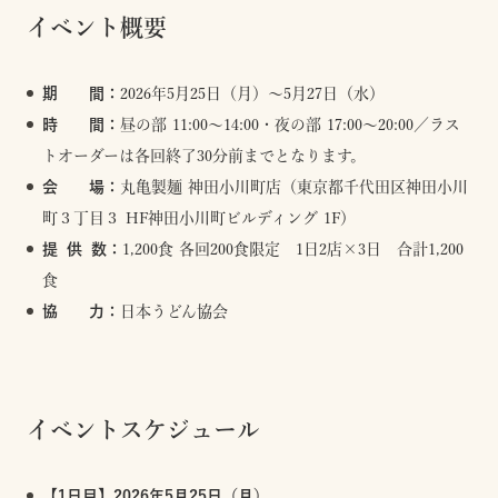
イベント概要
期 間：
2026年5月25日（月）～5月27日（水）
時 間：
昼の部 11:00～14:00・夜の部 17:00～20:00／ラス
トオーダーは各回終了30分前までとなります。
会 場：
丸亀製麺 神田小川町店​（東京都千代田区神田小川
町３丁目３ HF神田小川町ビルディング 1F​）
提 供 数：
1,200食 各回200食限定 1日2店×3日 合計1,200
食​
協 力：
日本うどん協会
イベントスケジュール
【1日目】2026年5月25日（月）