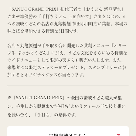
「SANU-I GRAND PRIX」初代王者の「おうどん 瀬戸晴れ」
さまや準優勝の「手打ちうどん 上を向いて」さまをはじめ、6
つの讃岐うどんの名店が丸亀製麺 神田小川町店に集結。本場の
味と技を堪能できる特別な3日間です。
名店と丸亀製麺が手を取り合い開発した共創メニュー『オリー
ブ牛 ぶっかけうどん』に加え、うどん文化をさらに彩る特別な
サイドメニューとして限定の天ぷらも販売いたします。また、
来場者には限定ステッカーをプレゼント。スタンプラリーに参
加するとオリジナルグッズが当たります。
※「SANU-1 GRAND PRIX」…全国の讃岐うどん職人が集
い、手伸しから製麺まで“手打ち”というフィールドで技と想い
を競い合う、「手打ち」の祭典です。
実施店舗はこちら