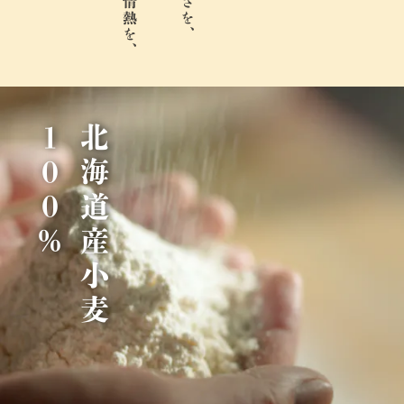
％
北
海
道
産
小
麦
1
0
0