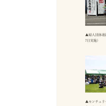
▲婦人団体連
7日実施）
▲センチュリ