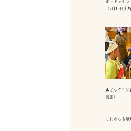
まへキッチン
（9月10日実
▲どんぐり保
実施）
これからも地