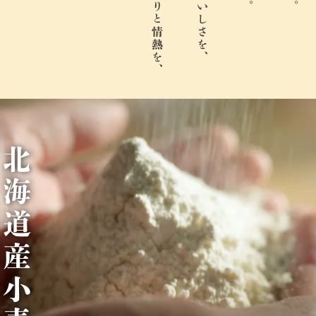
北
海
道
産
小
麦
1
0
0