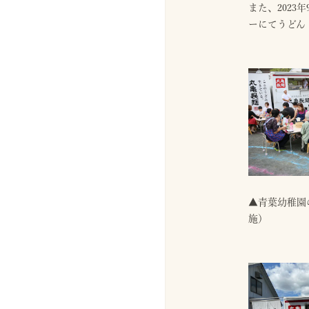
また、202
ーにてうどん
▲青葉幼稚園
施）