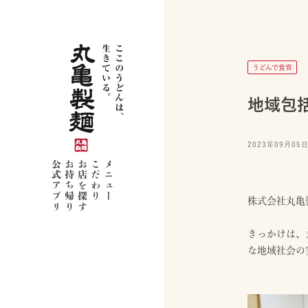
うどんで食育
地域包
2023年09月05
公式アプリ
お持ち帰り
お店を探す
こだわり
メニュー
株式会社丸亀
きっかけは、
な地域社会の