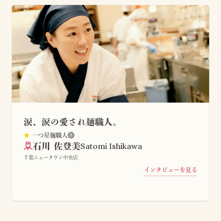
涙、涙の愛され麺職人。
★
一つ星麺職人
?
Satomi Ishikawa
石川 佐登美
千葉ニュータウン中央店
インタビューを見る