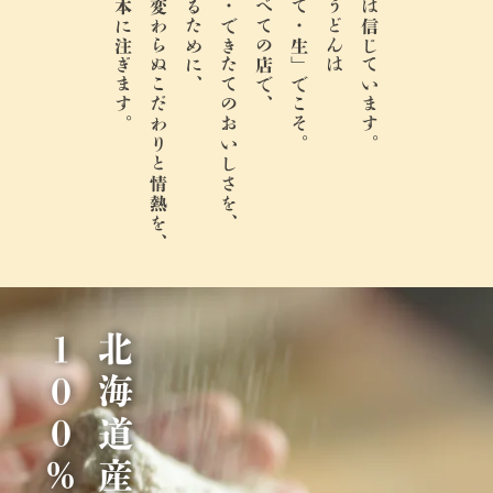
麺一本一本に注ぎます。
創業以来変わらぬこだわりと情熱を、
お届けするために、
打ち立て・できたてのおいしさを、
今日もすべての店で、
「打ち立て・生」でこそ。
丸亀製麺は信じています。
％
北
海
道
産
小
麦
1
0
0