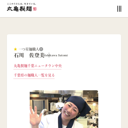
★
一つ星麺職人
?
石川 佐登美
Ishikawa Satomi
丸亀製麺千葉ニュータウン中央
千葉県
の麺職人一覧を見る