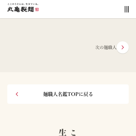
次の麺職人
麺職人名鑑TOPに戻る