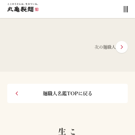
次の麺職人
麺職人名鑑TOPに戻る