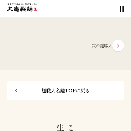
次の麺職人
麺職人名鑑TOPに戻る