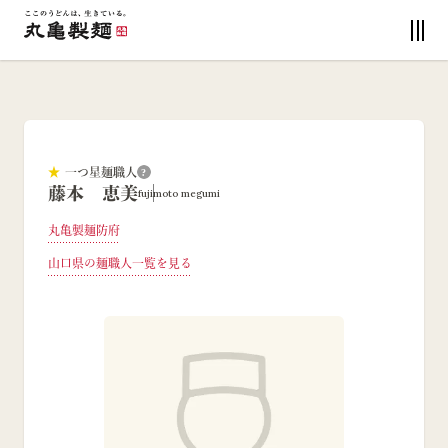
★
一つ星麺職人
?
藤本 恵美
fujimoto megumi
丸亀製麺防府
山口県
の麺職人一覧を見る