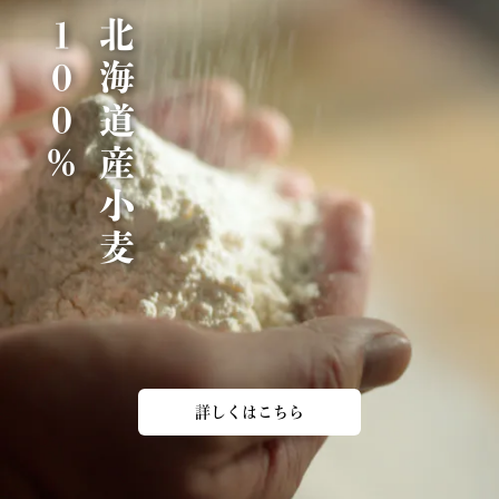
％
北
海
道
産
小
麦
1
0
0
詳しくはこちら