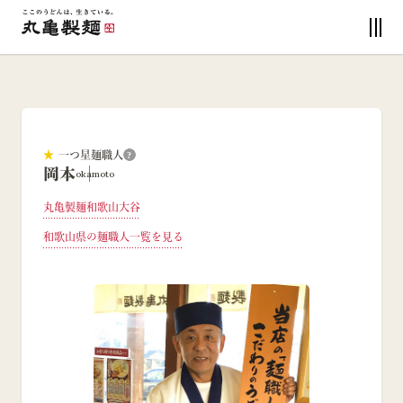
★
一つ星麺職人
?
岡本
okamoto
丸亀製麺和歌山大谷
和歌山県
の麺職人一覧を見る