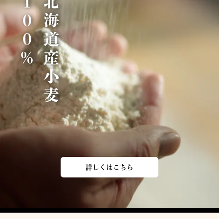
％
北
海
道
産
小
麦
1
0
0
詳しくはこちら