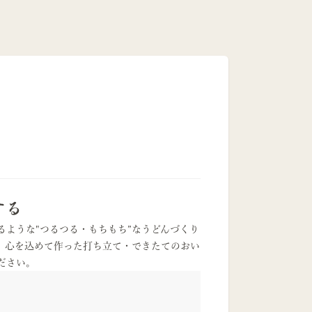
する
るような"つるつる・もちもち”なうどんづくり
、心を込めて作った打ち立て・できたてのおい
ださい。