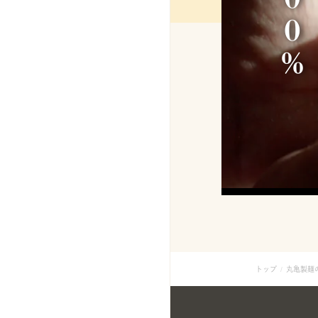
％
トップ
丸亀製麺