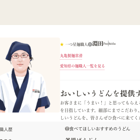
淵田
Fuchida
★
一つ星麺職人
?
丸亀製麺常滑
愛知県
の麺職人一覧を見る
おいしいうどんを提供
お客さまに「うまい！」と思ってもらえ
を目指しています。細部にまでこだわり
しいうどんを、皆さんぜひ食べに来てく
食べてほしいおすすめのうどん
職人歴