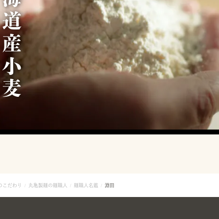
北
海
道
産
小
麦
1
0
0
のこだわり
丸亀製麺の麺職人
麺職人名鑑
淵田