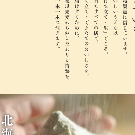
生き
麺一本一本に注ぎます。
創業以来変わらぬこだわりと情熱を、
お届けするために、
打ち立て・できたてのおいしさを、
今日もすべての店で、
「打ち立て・生」でこそ。
おいしいうどんは
丸亀製麺は信じています。