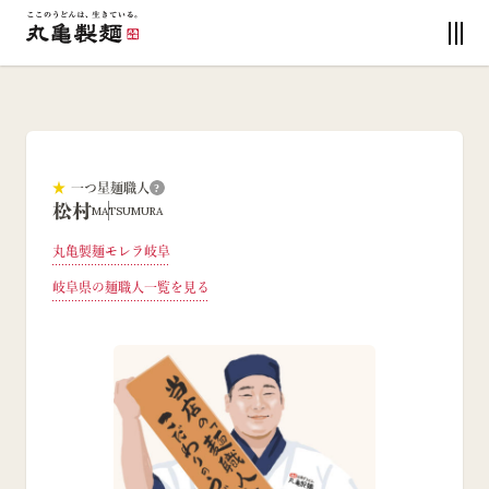
★
一つ星麺職人
?
松村
MATSUMURA
丸亀製麺モレラ岐阜
岐阜県
の麺職人一覧を見る