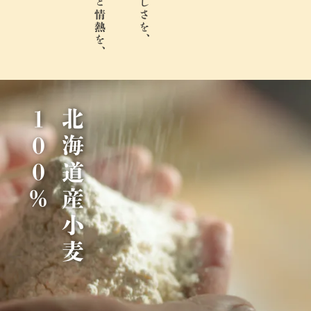
％
北
海
道
産
小
麦
1
0
0