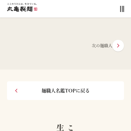
次の麺職人
麺職人名鑑TOPに戻る