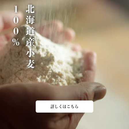
％
北
海
道
産
小
麦
1
0
0
詳しくはこちら