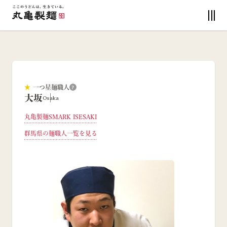
★
一つ星麺職人
?
大坂
Osaka
丸亀製麺SMARK ISESAKI
群馬県
の麺職人一覧を見る