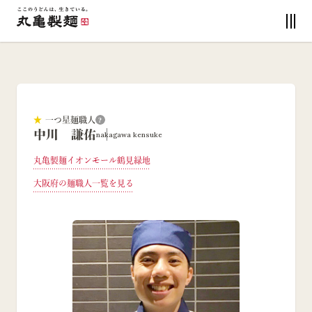
★
一つ星麺職人
?
中川 謙佑
nakagawa kensuke
丸亀製麺イオンモール鶴見緑地
大阪府
の麺職人一覧を見る