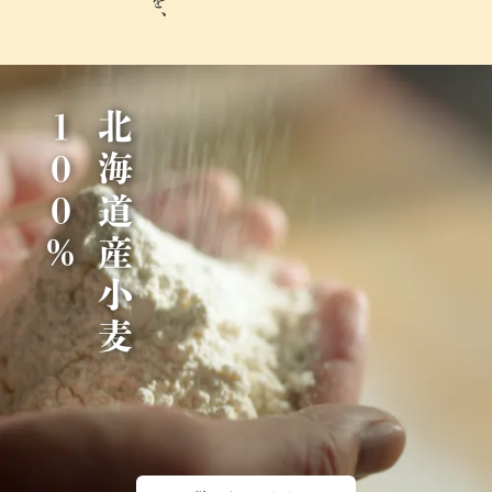
％
北
海
道
産
小
麦
1
0
0