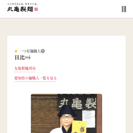
★
一つ星麺職人
?
日比
Hibi
丸亀製麺刈谷
愛知県
の麺職人一覧を見る