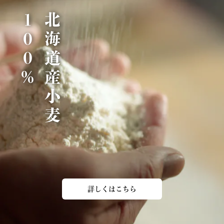
％
北
海
道
産
小
麦
1
0
0
詳しくはこちら