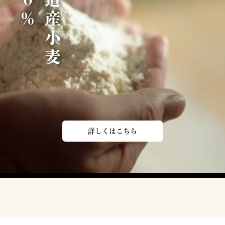
北
海
道
産
小
麦
1
0
0
詳しくはこちら