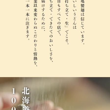
麺一本一本に注ぎます。
創業以来変わらぬこだわりと情熱を、
お届けするために、
打ち立て・できたてのおいしさを、
今日もすべての店で、
「打ち立て・生」でこそ。
おいしいうどんは
丸亀製麺は信じています。
％