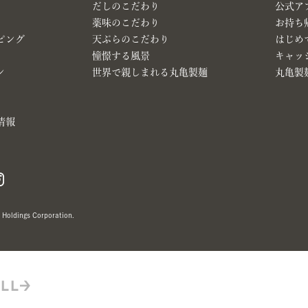
だしのこだわり
公式ア
薬味のこだわり
お持ち
ピング
天ぷらのこだわり
はじめ
憧憬する風景
キャッ
ン
世界で親しまれる丸亀製麺
丸亀製麺
情報
Holdings Corporation.