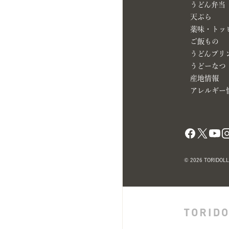
うどん弁当
天ぷら
薬味・トッ
ご飯もの
うどんプリ
うどーなつ
産地情報
アレルギー
© 2026 TORIDOLL 