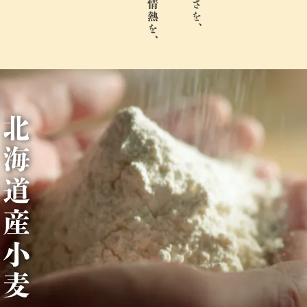
北
海
道
産
小
麦
1
0
0