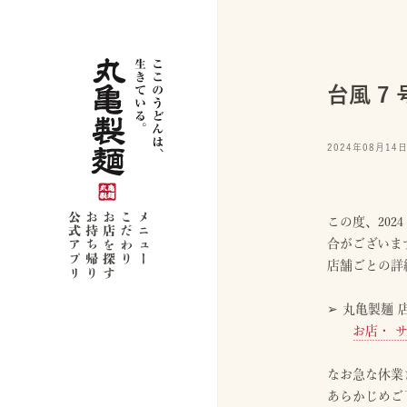
台風 
2024年08月14
公式アプリ
お持ち帰り
お店を探す
こだわり
メニュー
この度、202
合がございま
店舗ごとの詳
➢ 丸亀製麺
お店・ サ
なお急な休業
あらかじめご