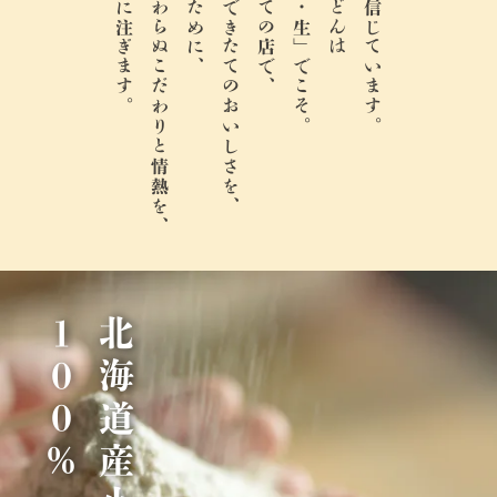
麺一本一本に注ぎます。
創業以来変わらぬこだわりと情熱を、
打ち立て・できたてのおいしさを、
「打ち立て・生」でこそ。
丸亀製麺は信じています。
％
北
海
道
産
小
麦
1
0
0