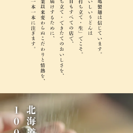
麺一本一本に注ぎます。
創業以来変わらぬこだわりと情熱を、
お届けするために、
打ち立て・できたてのおいしさを、
今日もすべての店で、
「打ち立て・生」でこそ。
おいしいうどんは
丸亀製麺は信じています。
％