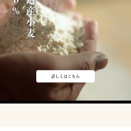
北
海
道
産
小
麦
1
0
0
詳しくはこちら