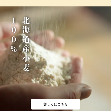
％
北
海
道
産
小
麦
1
0
0
詳しくはこちら